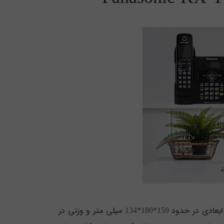
تلفن بی سیم پاناسونیک مدل KX-TG3811 همچون سایر تلفن های این شرکت از کیفیت بالایی برخوردار بوده و پایه آن با ابعادی در حدود 159*180*134 میلی متر و وزنی در