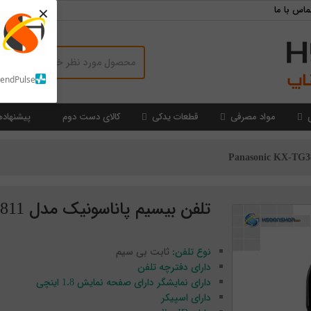
×
ماس با ما
SendPulse
مواد مصرفی
قطعات یدکی
کالای دست دوم
پیشنهاده
تلفن بیسیم پاناسونیک مدل Panasonic KX-TG3811‎
نوع تلفن:
ثابت بی سیم
دارای دفترچه تلفن
دارای نمایشگر دارای صفحه نمایش 1.8 اینچی
دارای اسپیکر