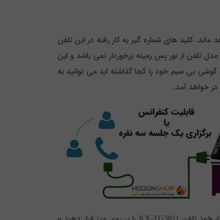
د ماند.
کلید های شماره گیر به کار رفته در این تلفن
 مدل تلفن از نور پس زمینه برخوردار نمی باشد و این
وشی بی سیم خود را کجا گذاشته اید می توانید به
بلندگوی به کار رفته در این تلفن از کیفیت صدای بسیار خوبی برخوردار می باشد به گونه ای که می توانید در منزل یا محل کار خود تلفن KX-TG3811 را بر روی میز قرار دهید و