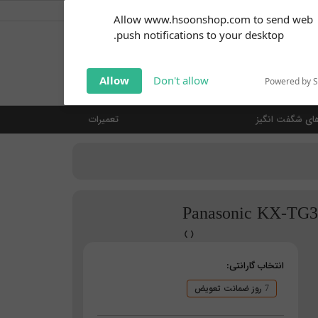
کاربر گرامی
خوش آمدید ... (
ورود | ثبت نام
)
Subscribe to our
Allow www.hsoonshop.com to send web
notifications!
push notifications to your desktop.
Click the bell icon to enable
notifications
جستجو
Allow
Don't allow
Powered by 
ای شگفت انگیز
تعمیرات
انتخاب گارانتی:
7 روز ضمانت تعویض