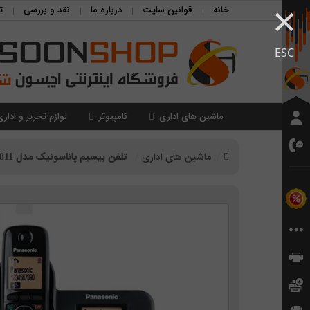
×
خانه
قوانین سایت
درباره ما
نقد و بررسی
ت
ESC
ماشین های اداری
کامپیوتر
لوازم تحریر و اداری
ماشین های اداری
تلفن بیسیم پاناسونیک مدل Panasonic KX-TG3811‎