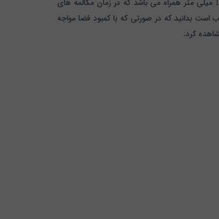
حدود 360 گرم طراحی شده است و این در حالی است که گوشی بی سیم با وزن 140 گرم و با ابعادی در حدود 48*32*173 میلی متر همراه می باشد که در زمان مکالمه های
 است بدانید که در صورتی که با کمبود فضا مواجه
شاهده کرد.