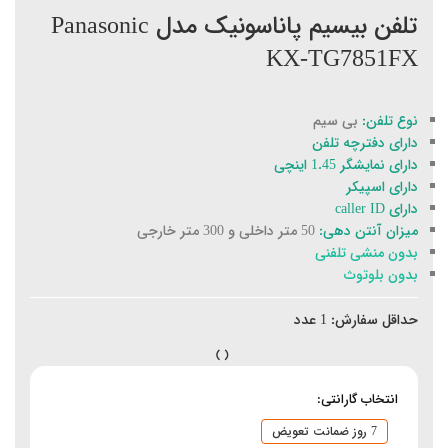
تلفن بیسیم پاناسونیک مدل Panasonic
KX-TG7851FX
نوع تلفن:
بی سیم
دارای دفترچه تلفن
دارای نمایشگر 1.45 اینچی
دارای اسپیکر
دارای caller ID
میزان آنتن دهی:
50 متر داخلی و 300 متر خارجی
بدون منشی تلفنی
بدون بلوتوث
حداقل سفارش:
1
عدد
انتخاب گارانتی:
7 روز ضمانت تعویض