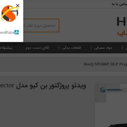
×
ماس با ما
SendPulse
مواد مصرفی
قطعات یدکی
کالای دست دوم
پیشنهاده
ویدئو پروژکتور بن کیو مدل BenQ MS506P DLP Projector