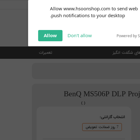
کاربر گرامی
خوش آمدید ... (
ورود | ثبت نام
)
Subscribe to our
Allow www.hsoonshop.com to send web
notifications!
push notifications to your desktop.
Click the bell icon to enable
notifications
جستجو
Allow
Don't allow
Powered by 
ای شگفت انگیز
تعمیرات
انتخاب گارانتی:
7 روز ضمانت تعویض