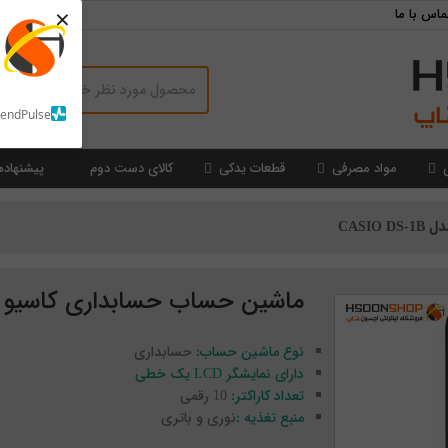
×
ماس با ما
SendPulse
مواد مصرفی
قطعات یدکی
کالای دست دوم
پیشنهاده
CASI
ماشین حساب حسابداری کاسیو مدل  DS-1B
نوع ماشین حساب:
حسابداری
دارای نمایشگر LCD یک خطی
تعداد کاراکتر:
10 رقمی
منبع تغذیه :
نوری و باتری