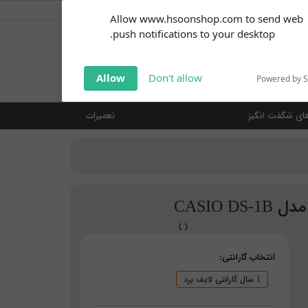
کاربر گرامی
خوش آمدید ... (
ورود | ثبت نام
)
Subscribe to our
Allow www.hsoonshop.com to send web
notifications!
push notifications to your desktop.
Click the bell icon to enable
notifications
جستجو
Allow
Don't allow
Powered by 
ای شگفت انگیز
تعمیرات
CASIO
انتخاب گارانتی:
1 سال گارانتی لایف برد