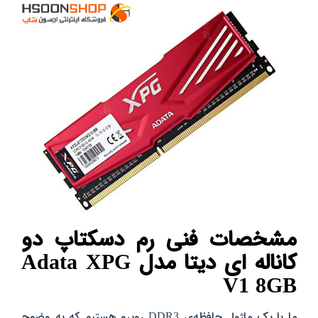
مشخصات فنی رم دسکتاپ دو
کاناله ای دیتا مدل Adata XPG
V1 8GB
ما با یک ماژول حافظه‌ی DDR3 روبرو هستیم که به وضوح