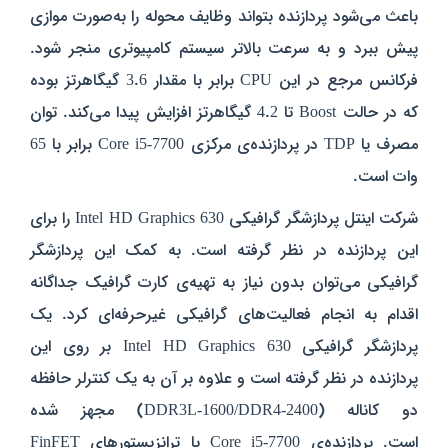
باعث می‌شود پردازنده بتواند وظایف محوله را به‌صورت موازی
پیش ببرد و به سرعت بالاتر سیستم کامپیوتری منجر شود.
فرکانس مرجع در این CPU برابر با مقدار 3.6 گیگاهرتز بوده
که در حالت Boost تا 4.2 گیگاهرتز افزایش پیدا می‌کند. توان
مصرف یا TDP در پردازنده‌ی مرکزی Core i5-7700 برابر با 65
وات است.
شرکت اینتل پردازشگر گرافیکی Intel HD Graphics 630 را برای
این پردازنده در نظر گرفته است. به کمک این پردازشگر
گرافیکی می‌توان بدون نیاز به تهیه‌ی کارت گرافیک جداگانه
اقدام به انجام فعالیت‌های گرافیکی غیرحرفه‌ای کرد. یک
پردازشگر گرافیکی Intel HD Graphics 630 بر روی این
پردازنده در نظر گرفته است و علاوه بر آن به یک کنترلر حافظه
دو کاناله (DDR3L-1600/DDR4-2400) مجهز شده
است. پردازنده‌ی Core i5-7700 با ترانزیستورهای FinFET