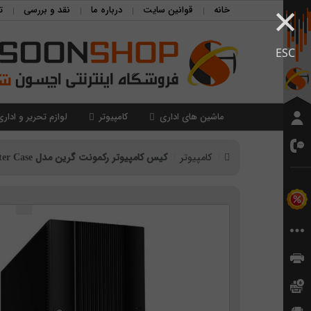
×
خانه
قوانین سایت
درباره ما
نقد و بررسی
ت
ESC
ماشین های اداری
کامپیوتر
لوازم تحریر و اداری
کامپیوتر
کیس کامپیوتر رکمونت گرین مدل Green SR112 Rackmount Computer Case