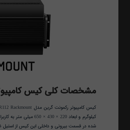
مشخصات کلی کیس کامپیوتر رکمونت گرین
کیس کامپیوتر رکمونت گرین مدل Green SR112 Rackmount یکی از مدل‌ های برجسته در دنیای تجهیزات سروری و شبکه است.
کیلوگرم و ابعاد 220 × 
شده در قسمت بیرونی و داخلی این کیس از استیل ض