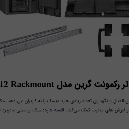
ین مدل Green SR112 Rackmount
 بودن 10 سینی درایو 3.5 اینچی، امکان اتصال و نگهداری تعداد زیادی هارد دیسک را به کار
ا و لرزش‌ های مخرب کمک می‌کند. قفسه هارددیسک و سینی مادربرد ث