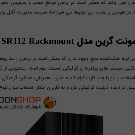
داشدن نمی‌ باشد که ممکن است در برخی مواقع نصب و سرویس‌ دهی 
 و سرعت در تعویض و نصب این درایوها می‌ شود اما، سیستم مدیریت کابل
 Green SR112 Rackmount
شتی کیس Green SR112 Rackmount خروجی لوله خنک‌کننده مایع وجود ندارد که ممکن است در ب
 با استفاده از دو یا چند کارت گرافیک به صورت همزمان، عملکرد گرافیک
 در ارتقاء قابلیت گرافیکی دارد و به کاربران امکان انتخاب میان تنوع 