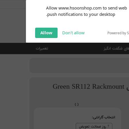
کاربر گرامی
خوش آمدید ... (
ورود | ثبت نام
)
Subscribe to our
Allow www.hsoonshop.com to send web
notifications!
push notifications to your desktop.
Click the bell icon to enable
notifications
جستجو
Allow
Don't allow
Powered by 
ای شگفت انگیز
تعمیرات
کیس کامپیوتر رکمونت گرین مدل Green SR112 Rackmount
انتخاب گارانتی:
7 روز ضمانت تعویض