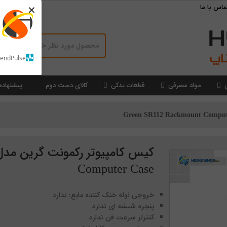
×
ماس با ما
SendPulse
مواد مصرفی
قطعات یدکی
کالای دست دوم
پیشنهاده
Computer Case
خروجی لوله خنک کننده مایع: ندارد
پنجره شیشه ای ندارد
کنترلر سرعت فن ندارد