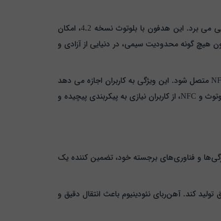
هدفون بی‌سیم سونی MDR-XB650BT با فناوری اتصالات مدرن، تجربهٔ گوش دادن را به یک سطح جدید از راحتی و کارایی می‌ برد. این هدفون با بلوتوث نسخه 4.2، امکان
بدون هیچ گونه محدودیت سیمی، در دنیایی از آزادی و
همچنین، پشتیبانی از تکنولوژی NFC این امکان را فراهم می‌ کند که با یک لمس سریع، هدفون به دستگاه‌ های مجهز به NFC متصل شود. این ویژگی به کاربران اجازه می‌ دهد
که به سرعت و به سهولت اتصال برقرار کنند و بدون هیچ زحمتی، لحظاتی لذت‌بخش از موسیقی را آغاز کنند. این ترکیب از بلوتوث و NFC، از کاربران نیازی به پیکربندی پیچیده و
ه مستقیماً بر تجربهٔ گوش دادن به موسیقی تاثیر می گذارد، هدفون بی‌ سیم سونی MDR-XB650BT با ویژگی‌ها و فناوری‌های برجسته خود، تضمین کننده یک
میق تولید کند. آهن‌ربای نئودینیوم باعث انتقال دقیق و