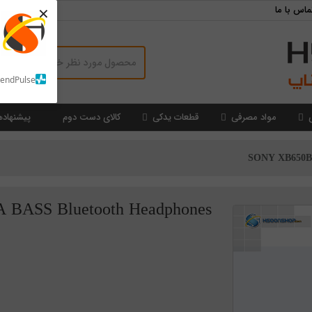
×
ماس با ما
SendPulse
مواد مصرفی
قطعات یدکی
کالای دست دوم
پیشنهاده
SONY XB650BT
BASS Bluetooth Headphones