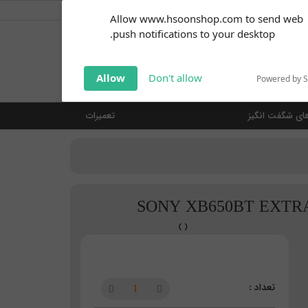
کاربر گرامی
خوش آمدید ... (
ورود | ثبت نام
)
Subscribe to our
Allow www.hsoonshop.com to send web
notifications!
push notifications to your desktop.
Click the bell icon to enable
notifications
جستجو
Allow
Don't allow
Powered by 
ای شگفت انگیز
تعمیرات
SONY XB650BT EXTRA 