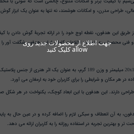
ی، طراحی مدرن، و امکانات هوشمند، نه تنها به عنوان یک ابزار گوش د
 طریق این هدفون، نقطه اوج خود را در ارائه تجربهٔ گوش دادن با 
جهت اطلاع از محصولات جدید روی
نی محصول، به خواننده اطلاعات کاملی از این هدفون شگفت‌ آور را ارا
allow کلیک کنید
هدفون بی‌سیم سونی MDR-XB650BT با ابعاد 20x18x8 میلیمتر و وزن 189 گرم، به
ه در هر مکان و شرایطی را برای کاربران خود به ارمغان می‌ آورد.
 طراحی دارند. این هدفون با این ابعاد کوچک، یکنواخت در هر شکل صور
فون، به آن انعطاف و سبکی لازم را اضافه کرده و در عین حال به پای
 تر و بهترین تجربه در استفاده روزانه را به کاربران ارائه می‌ دهد.