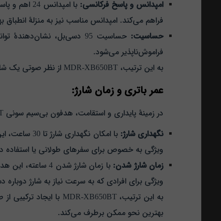
امپدانس و پاسخ فرکانسی:
فراهم می‌کند. امپدانس مناسب نیز به منزلهٔ انطباق 
حساسیت:
حساسیت 95 دسی‌بل، نشان‌ده
فراموش‌ناپذیر می‌شود.
به این ترتیب، MDR-XB650BT از نظر صوتی یک شاهکار فناوری محسوب می‌ شود که توانسته است ترکیبی از قدرت، دقت و جذابیت را در ارائهٔ صدایی فوق‌ العاده فراهم آورد.
عمر باتری و زمان شارژ:
در زمینهٔ پایداری و استقامت، هدفون بی‌سیم سونی MDR-XB650BT از امکاناتی برخوردار است که نیازهای کاربران را در مصرف روزانه به بهترین شکل ممکن تامین می‌کند.
نگهداری شارژ:
با امکان نگه
ویژگی به خصوص برای سفرهای طولانی یا استفاده در 
زمان شارژ شدن:
با زمان شارژ شدن 
ویژگی برای افرادی که به سرعت نیاز به شارژ دوباره دس
به این ترتیب، R-XB650BT
بهترین نحو ممکن برطرف می‌کند.