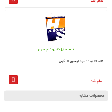
تمام شد
کاغذ سایز a5 برند اچسون
کاغذ اندازه A5 برند اچسون 80 گرمی
تمام شد
محصولات مشابه