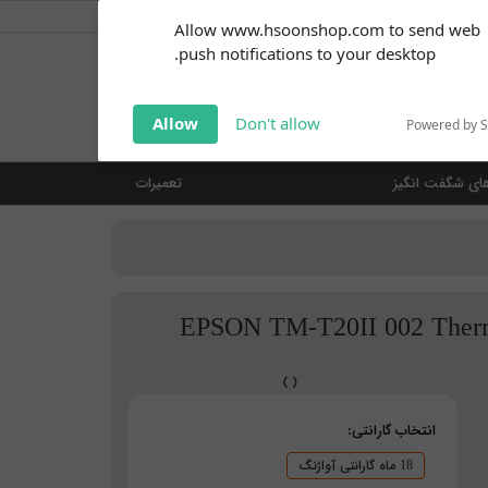
کاربر گرامی
خوش آمدید ... (
ورود | ثبت نام
)
Subscribe to our
Allow www.hsoonshop.com to send web
notifications!
push notifications to your desktop.
Click the bell icon to enable
notifications
جستجو
Allow
Don't allow
Powered by 
ای شگفت انگیز
تعمیرات
انتخاب گارانتی:
18 ماه گارانتی آواژنگ