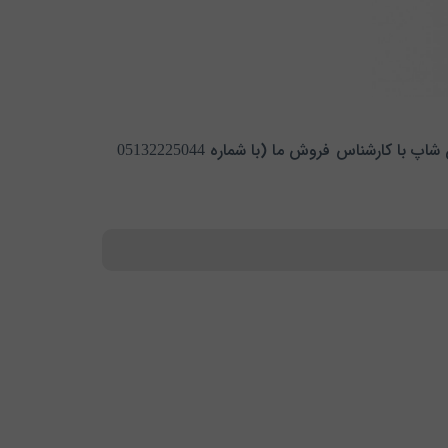
جهت خرید و کسب اطلاعات بیشتر در رابطه با این مدل پرینتر می توانید علاوه بر مراجعه به سایت فروشگاه اینترنتی اچسون شاپ با کارشناس فروش ما (با شماره 05132225044