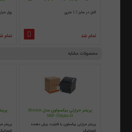
کابل در سایز 1.5 متری
رول حرارتی 8 سانتی متری اچ 
تمام شد
تمام ش
محصولات مشابه
پرینتر حرارتی بیکسولون مدل Bixolon
SRP-350plus-II
پرینتر حرارتی بیکسلون با قابلیت برش دهنده
پرینتر ح
اتوماتیک
اتوماتیک