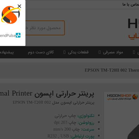
×
ماس با ما
SendPulse
مواد مصرفی
قطعات یدکی
کالای دست دوم
پیشنهاده
پرینتر حرارتی اپسون EPSON TM-T20II 002 Thermal Printer
پرینتر حرارتی اپسون مدل EPSON TM-T20II 002
تکنولوژی:
چاپ حرارتی
رزولوشن:
چاپ 203 dpi
سرعت:
چاپ 200 mm/s
پورت ارتباطی:
R232 , USB