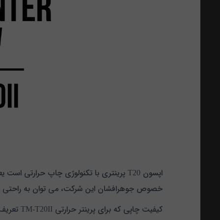
اپسون T20 پرینتری با تکنولوژی چاپ حرارتی 
خصوص جوهرافشان این شرکت، می توان به راحتی در م
کیفیت چاپی که برای پرینتر حرارتی TM-T20II تعریف شده است 203 نقطه در اینچ می باشد که با توجه به آن می توان به خروجی این پرینتر به خوبی اطمینان کرد.