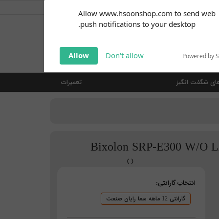
کاربر گرامی
خوش آمدید ... (
ورود | ثبت نام
)
Subscribe to our
Allow www.hsoonshop.com to send web
notifications!
push notifications to your desktop.
Click the bell icon to enable
notifications
جستجو
Allow
Don't allow
Powered by 
ای شگفت انگیز
تعمیرات
انتخاب گارانتی:
گارانتی 12 ماهه سما رایان صنعت