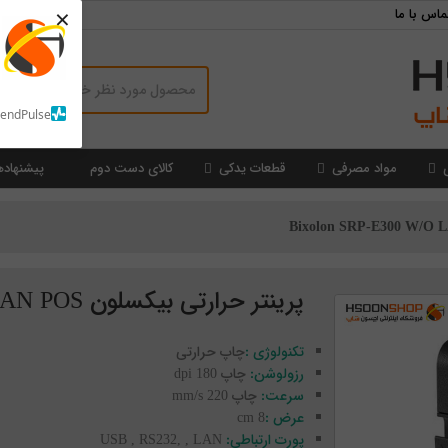
×
ماس با ما
SendPulse
مواد مصرفی
قطعات یدکی
کالای دست دوم
پیشنهاده
پرینتر حرارتی بیکسلون Bixolon SRP-E300 W/O LAN POS
تکنولوژی :
چاپ حرارتی
رزولوشن:
چاپ 180 dpi
سرعت:
چاپ 220 mm/s
عرض :
8 cm
پورت ارتباطی:
USB , RS232, , LAN