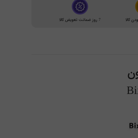
ن کالا
7 روز ضمانت تعویض کالا
ون
B