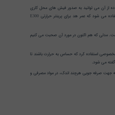
رارتی می باشد که با استفاده از آن می توانید به صدور فیش های محل کاری
خدماتی خود بپردازید. همان طور که گفته شد در این پرینترها از حرارت به عنوان تکنولوژی و هد دستگاه برای چاپ استفاده می شود که عمر هد برای پرینتر حرارتی E300
سری با نام تجاری E300 را، با حضور و عدم حضور «پورت lan» متمایز ساخته است. مدلی که هم اکنون در مورد آن صحبت می کنیم
 در این نوع چاپگر باید از کاغذهای مخصوصی استفاده کرد که حساس به حرارت باشند تا
 گفته می شود.
فیش زن 8 سانتی متر می باشد و قابلیت paper saving آن باعث می شود به جهت صرفه جویی هرچند اندک، در مواد مصرفی و