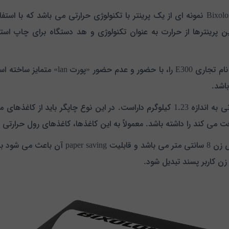
پرینتر بیکسلون مدل Bixolon SRP-E300 W/O LAN POS نمونه ای از یک پرینتر با تکنولوژی ح
شرکت Bixolon دو پرینتر موجود خود در این 
این پرینتر با ابعاد 132*182*128 میلی متری خود وزنی به اندازه 1.23 کیلوگرم داراست.
فت می کند را داشته باشد. معمولاً به این کاغذها، کاغذهای رول حرارتی
عرض چاپ تعریف شده در حین کار با این پرینتر 
ن کاربر پسند تبدیل شود.