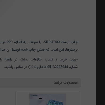
چاپ توسط SRP-E300، با سرعتی به اندازه 220 میلی متر در ثانیه انجام می شود و کیفیت خروجی آن دارای رزولوشن 180 نقطه در اینچی می باشد.
پرینترها، این است که فیش چاپ شده توسط آن ها از م
جهت خرید و کسب اطلاعات بیشتر در رابطه با ا
شماره
05132225044
داخلی
114
) در تماس باشید.
محصولات مرتبط