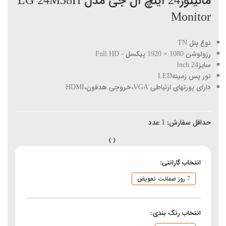
مانیتور24 اینچ ال جی مدل LG 24M38H
Monitor
نوع پنل TN
رزولوشن 1080 × 1920 پیکسل - Full HD
سایز24 inch
نور پس زمینهLED
دارای پورتهای ارتباطی VGA،خروجی هدفون،HDMI
حداقل سفارش:
1
عدد
انتخاب گارانتی:
7 روز ضمانت تعویض
انتخاب رنگ بندی: