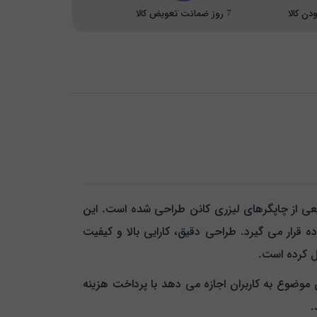
ن کالا
7 روز ضمانت تعویض کالا
یعی از چاپگرهای لیزری کانن طراحی شده است. این
ینترهای سری i-SENSYS از جمله LBP-6000، LBP-6020، LBP-6030 و MF-3010 مورد استفاده قرار می‌ گیرد. طراحی دقیق، کارایی بالا و کیفیت
یل کرده است.
 برخوردار است. این موضوع به کاربران اجازه می‌ دهد با پرداخت هزینه‌
.