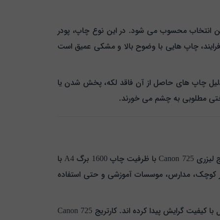
ی بهترین انتخاب محسوب می‌ شود. در این نوع چاپ، پودر
ن فرایند، چاپ‌ هایی با وضوح بالا و مشکی عمیق است
ث شده تا در دسته کارتریج‌ های با کیفیت Grade A قرار بگیرد. به همین دلیل چاپ‌ های حاصل از آن فاقد لکه، پخش شدن یا
ختی مطلوبی به چشم می‌ خورند.
یکی از مهم‌ ترین فاکتورهایی که در خرید کارتریج‌ ها مورد توجه قرار می‌ گیرد، ظرفیت چاپ یا همان بازدهی آن است. کارتریج لیزری Canon 725 با ظرفیت چاپ 1600 برگ A4 با
دفاتر کوچک، مدارس، موسسات آموزشی و حتی استفاده
با توجه به قیمت بالای کارتریج‌ های اصلی (اورجینال) بسیاری از کاربران به سمت استفاده از کارتریج‌ های طرح یا غیر اورجینال با کیفیت گرایش پیدا کرده‌ اند. کارتریج Canon 725