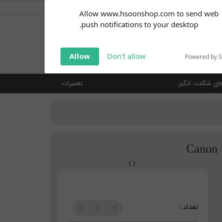
کاربر گرامی
خوش آمدید ... (
ورود | ثبت نام
)
Subscribe to our
Allow www.hsoonshop.com to send web
notifications!
push notifications to your desktop.
Click the bell icon to enable
notifications
جستجو
Allow
Don't allow
Powered by 
ای شگفت انگیز
تعمیرات