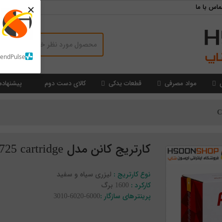
×
ماس با ما
SendPulse
مواد مصرفی
قطعات یدکی
کالای دست دوم
پیشنهاده
کارتریج کانن مدل Canon 725 cartridge
نوع کارتریج :
لیزری سیاه و سفید
کارکرد :
1600 برگ
پرینترهای سازگار :
6000-6020-3010