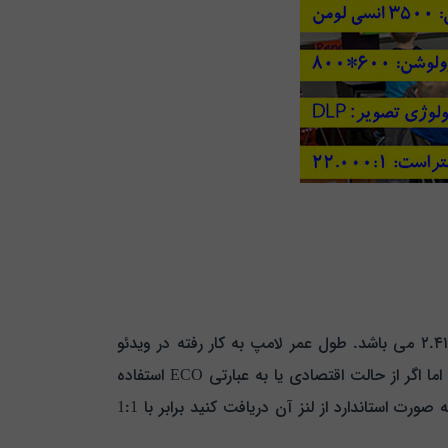
در ویدئو پروژکتور مدل M545S ساخت شرکت اپتیما لنز به کار رفته از نوع فناوری DLP است و نسبت کانونی آن ۲.۵۳ ~ ۲.۴۱ می باشد. طول عمر لامپ به کار رفته در ویدئو
پروژکتور ها از دیگر موارد مهمی است که در هنگام خرید باید به آن توجه شود. طول عمر لامپ برابر با 5000 ساعت است اما اگر از حالت اقتصادی یا به عبارتی ECO استفاده
ساعت خواهد رسید. مقدار زومی که می توانید به صورت استاندارد از لنز آن دریافت کنید برابر با 1:1