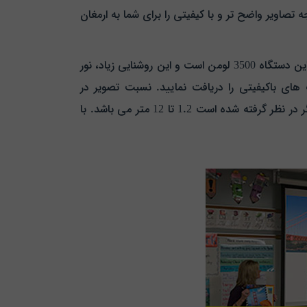
اویر واضح تر و با کیفیتی را برای شما به ارمغان
با وجود ویدئو پروژکتور M545S دیگر نیازی نیست که نگران روشن بودن چراغ ها و نور اتاق باشید چرا که میزان روشنایی در این دستگاه 3500 لومن است و این روشنایی زیاد، نور
 های باکیفیتی را دریافت نمایید. نسبت تصویر در
مدل M545S به این صورت است که با دو سایز 4:3 و 16:9 سازگار است. مقدار فاصله ای که برای این دستگاه تا پرده نمایشگر در نظر گرفته شده است 1.2 تا 12 متر می باشد. با