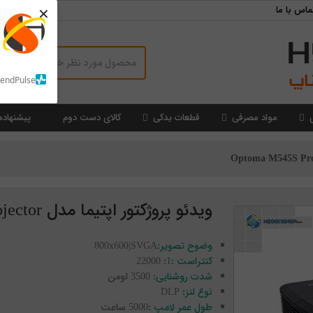
×
ماس با ما
SendPulse
مواد مصرفی
قطعات یدکی
کالای دست دوم
پیشنهاده
ویدئو پروژکتور اپتیما مدل Optoma M545S Projector
وضوح تصویر:
800x600|SVGA
کنتراست :
1: 22000
شدت روشنایی:
3500 لومن
نوع لنز:
DLP
طول عمر لامپ :
5000 ساعت