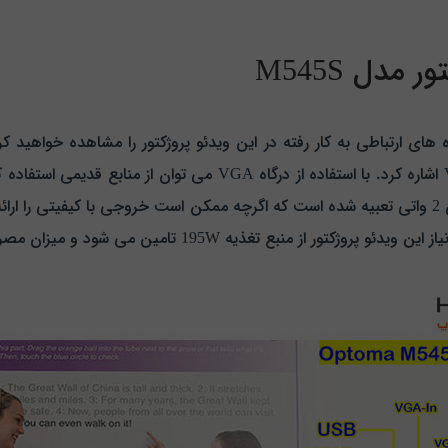
مدل M545S
بهره برد. در ویدئو پروژکتور مدل M545S یک بلندگوی 2 واتی تعبیه شده است که اگرچه ممکن است خروجی
 195W تامین می شود و میزان مصرف آن 225W تخمین زده شده است.