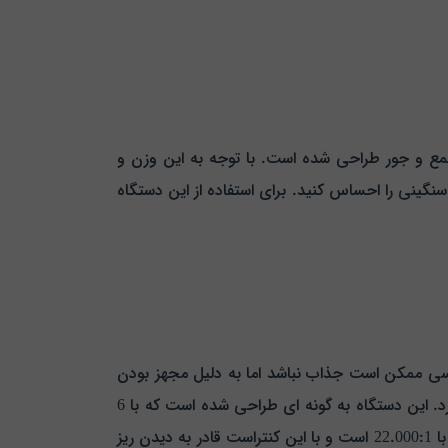
 میلی متر و وزنی بالغ بر 2.17 کیلوگرم به صورت سبک و جمع و جور طراحی شده است. با توجه به این وزن و
 سنگینی را احساس کنید. برای استفاده از این دستگاه
 رزولوشن SVGA طرفداران زیادی ندارد و برای هر کسی ممکن است جذاب نباشد اما به دلیل مجهز بودن
آن به فناوری BrilliantColor باعث شده تا تصاویری بسیار زیبا همراه با رنگ های زنده و طبیعی را برای شما به نمایش بگذارد. این دستگاه به گونه ای طراحی شده است که با 6
رنگ اولیه و ثانویه قادر است تصاویر کاملا واقعی و طبیعی را برای شما تولید کند. نسبت کنتراست در این ویدئو پروژکتور برابر با 22.000:1 است و با این کنتراست قادر به دیدن ریز