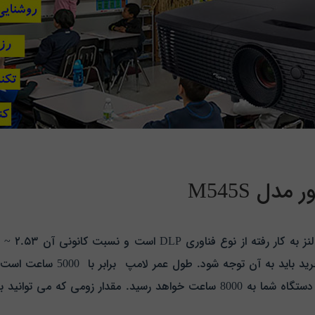
ل M545S
اه شما به 8000