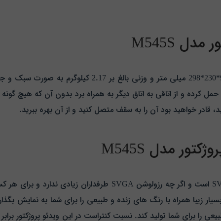
ل M545S
ویدئو پروژکتور مدل M545S با ابعادی در حدود 96.5*230*298
د حمل کرده و از اتاقی به اتاق دیگر به همراه برد بدون آن که هیچ گونه
ید، قادر خواهید بود آن را به سقف
متصل کنید و از آن بهره ببرید.
ور مدل M545S
رزولوشن تصویر در این دستگاه برابر با 600*800 SVGA است و اگر چه