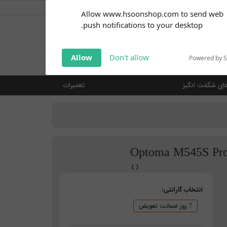
کاربر گرامی
خوش آمدید ... (
ورود | ثبت نام
)
Subscribe to our
Allow www.hsoonshop.com to send web
notifications!
push notifications to your desktop.
Click the bell icon to enable
notifications
جستجو
Allow
Don't allow
Powered by 
ای شگفت انگیز
تعمیرات
انتخاب گارانتی:
7 روز ضمانت تعویض