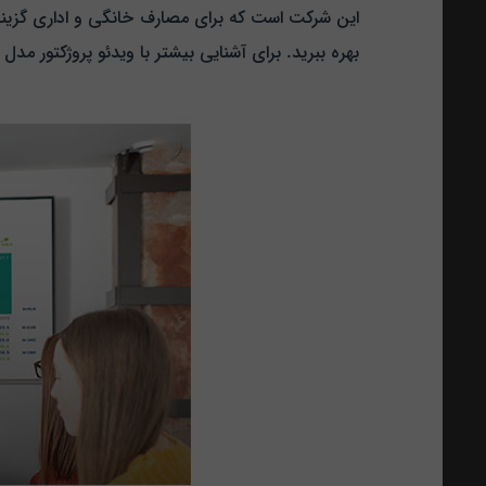
این شرکت است که برای مصارف خانگی و اداری گزینه ا
بهره ببرید. برای آشنایی بیشتر با ویدئو پروژکتور مدل M545S و ویژگی ها و امکانات به کار رفته در آن با ما همراه باشید.