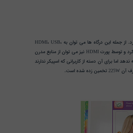
با نگاه کردن به پشت دستگاه انواع پورت ها و درگاه های ارتباطی به کار رفته در این ویدئو پروژکتور را مشاهده خواهید کرد. از جمله این درگاه ها می توان به HDMI، USB،
VGA-In، VGA-Out، RS232C، Video، Audio in/out اشاره کرد. با استفاده از درگاه VGA می توان از منابع قدیمی استفاده کرد و توسط پورت HDMI نیز می توان از منابع مدرن
 با کیفیتی را ارائه ندهد اما برای آن دسته از کاربرانی که اسپیکر ندارند