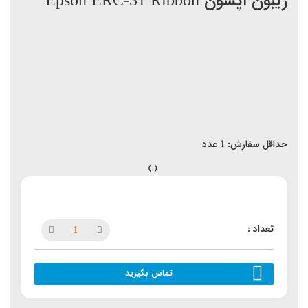
ریبون اپسون Epson ERC-31 Ribbon
حداقل سفارش:
1
عدد
تماس بگیرید