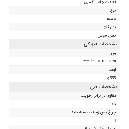
قطعات جانبی کامپیوتر
نوع
باسیم
نوع کالا
کیبرد
,
موس
مشخصات فیزیکی
وزن
20 × 163 × 442 mm
ابعاد
555 g
مشخصات فنی
مقاوم در برابر رطوبت
بله
چراغ پس زمینه صفحه کلید
حروف حک شده فارسی