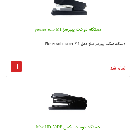
دستگاه دوخت پییرسز piersez solo M1
دستگاه منگنه پییرسز سلو مدل Piersez solo stapler M1
تمام شد
دستگاه دوخت مکس Max HD-50DF