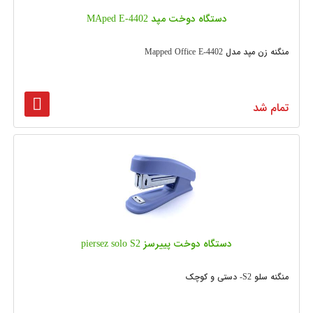
دستگاه دوخت مپد MAped E-4402
منگنه زن مپد مدل Mapped Office E-4402
تمام شد
دستگاه دوخت پییرسز piersez solo S2
منگنه سلو S2- دستی و کوچک