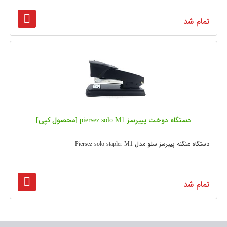
تمام شد
دستگاه دوخت پییرسز piersez solo M1 [محصول کپی]
دستگاه منگنه پییرسز سلو مدل Piersez solo stapler M1
تمام شد