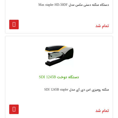
دستگاه منگنه دستی مکس مدل Max stapler HD-50DF
تمام شد
دستگاه دوخت SDI 1245B
منگنه رومیزی اس دی آی مدل SDI 1245B stapler
تمام شد