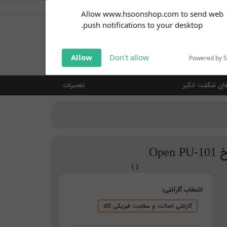
کاربر گرامی
خوش آمدید ... (
ورود | ثبت نام
)
Subscribe to our
Allow www.hsoonshop.com to send web
notifications!
push notifications to your desktop.
Click the bell icon to enable
notifications
جستجو
Allow
Don't allow
Powered by 
ای شگفت انگیز
تعمیرات
Op
انتخاب گارانتی:
گارانتی اصالت و سلامت فیزیکی کالا