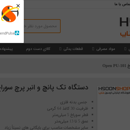
×
ماس با ما
SendPulse
مواد مصرفی
قطعات یدکی
کالای دست دوم
پیشنهاده
Op
دستگاه تک پانچ و انبر پرچ سوراخ en PU-101
جنس بدنه فلزی
ظرفیت 30 کاغذ 64 گرمی
قطر سوراخ 5 میلی‌متر
عمق 5 تا 13 میلی‌متر
سایر مشخصات مناسب برای بایگانی های نسبتاً زیاد