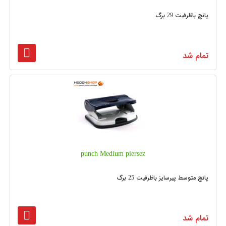
پانچ باظرفیت 29 برگ
تمام شد
punch Medium piersez
پانچ متوسط پیرسایز باظرفیت 25 برگ
تمام شد