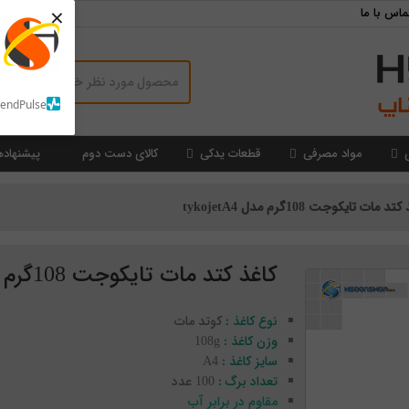
×
ماس با ما
SendPulse
مواد مصرفی
قطعات یدکی
کالای دست دوم
پیشنهاده
د مات تایکوجت 108گرم مدل tykojetA4
کاغذ کتد مات تایکوجت 108گرم مدل tykojetA4
نوع کاغذ :
کوتد مات
وزن کاغذ :
108g
سایز کاغذ :
A4
تعداد برگ :
100 عدد
مقاوم در برابر آب