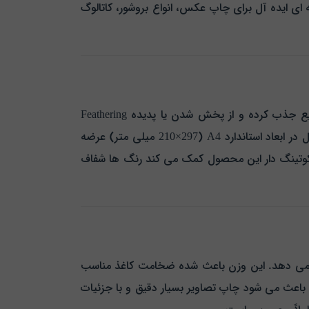
‌ ای ایده‌ آل برای چاپ عکس، انواع بروشور، کاتالوگ
کاغذ کتد مات تایکوجت از جنس Coated MATTE تولید شده که لایه کوتینگ آن به گونه‌ ای طراحی شده تا جوهر را سریع جذب کرده و از پخش شدن یا پدیده Feathering
این مدل در ابعاد استاندارد A4 (210×297 میلی‌ متر) عرضه
تینگ‌ دار این محصول کمک می‌ کند رنگ‌ ها شفاف‌
رای چاپ رنگی قرار می‌ دهد. این وزن باعث شده ضخامت کاغذ مناسب
 برجسته این مدل، پشتیبانی از وضوح 5760 DPI است که باعث می‌ شود چاپ تصاویر بسیار دقیق و با جزئیات