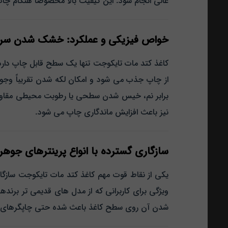
عالی انجام شود. این کیفیت بالا مخصوصاً هنگام چ
خواص فیزیکی و عملکرد: خشک شدن سری
کاغذ کتد مات تایکوجت تنها یک سطح قابل چاپ دار
از چاپ جذب می‌ شود و امکان لکه شدن تقریباً وجود
برابر نم، خیس‌ شدن سطحی یا رطوبت محیطی مقاوم ب
نیز باعث افزایش ماندگاری چاپ می‌ شود.
سازگاری گسترده با انواع پرینترهای جوهر
یکی از نقاط قوت مهم کاغذ کتد مات تایکوجت سازگار
ویژگی برای کاربرانی که از مدل‌ های قدیمی‌ تر برندهای Epson، Canon، HP یا Brother استفاده می‌ کنند یک مزیت بزرگ محسوب م
شدن آن روی سطح کاغذ باعث شده حتی چاپگرهای ضعیف