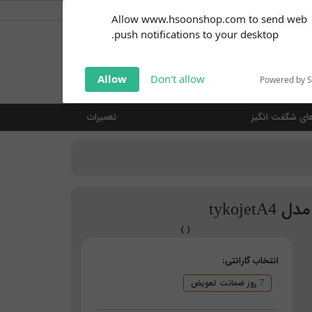
کاربر گرامی
خوش آمدید ... (
ورود | ثبت نام
)
Subscribe to our
Allow www.hsoonshop.com to send web
notifications!
push notifications to your desktop.
Click the bell icon to enable
notifications
جستجو
Allow
Don't allow
Powered by 
ای شگفت انگیز
تعمیرات
انتخاب گارانتی:
7 روز ضمانت تعویض