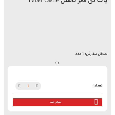
پاک کن فابر کاستل Faber castle
حداقل سفارش:
1
عدد
تمام شد