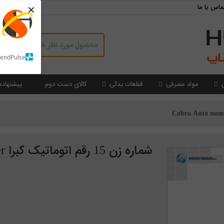
×
ماس با ما
SendPulse
مواد مصرفی
قطعات یدکی
کالای دست دوم
پیشنهاده
شماره زن 15 رقم اتوماتیک کبرا Cobra Auto number