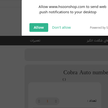
کاربر گرامی
خوش آمدید ... (
ورود | ثبت نام
)
Subscribe to our
Allow www.hsoonshop.com to send web
notifications!
push notifications to your desktop.
Click the bell icon to enable
notifications
جستجو
Allow
Don't allow
Powered by 
ای شگفت انگیز
تعمیرات