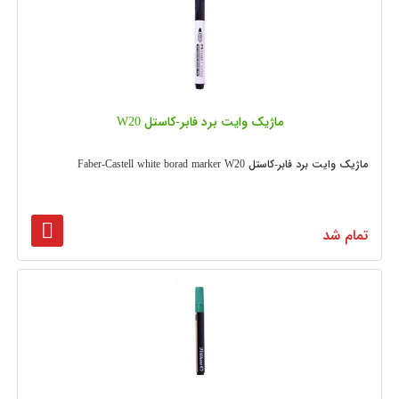
ماژیک وایت برد فابر-کاستل W20
ماژیک وایت برد فابر-کاستل Faber-Castell white borad marker W20
تمام شد