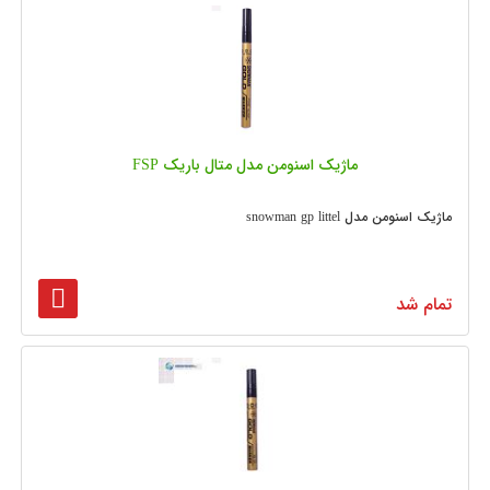
ماژیک اسنومن مدل متال باریک FSP
ماژیک اسنومن مدل snowman gp littel
تمام شد