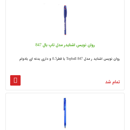
روان نویس اشنایدر مدل تاپ بال 847
روان نویس اشناید ر مدل Topball 847 با قطر0.5 و داری بدنه ای بادوام
تمام شد