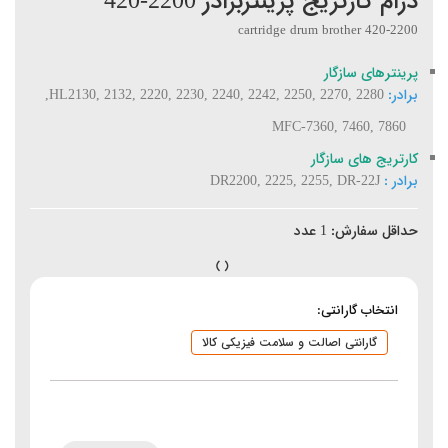
درام کارتریج پرینتربرادر 2200-420
cartridge drum brother 420-2200
پرینترهای سازگار
برادر:
HL2130, 2132, 2220, 2230, 2240, 2242, 2250, 2270, 2280,
MFC-7360, 7460, 7860
کارتریج های سازگار
برادر :
DR2200, 2225, 2255, DR-22J
حداقل سفارش:
1
عدد
انتخاب گارانتی:
گارانتی اصالت و سلامت فیزیکی کالا