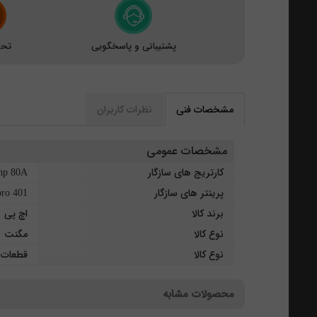
پشتیبانی و پاسخگویی
تحو
مشخصات فنی
نظرات کاربران
مشخصات عمومی
کارتریج های سازگار
p 80A –
پرینتر های سازگار
pro 401
برند کالا
اچ پی
نوع کالا
مگنت
نوع کالا
قطعات ی
محصولات مشابه