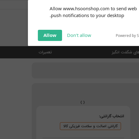
کاربر گرامی
خوش آمدید ... (
ورود | ثبت نام
)
Subscribe to our
Allow www.hsoonshop.com to send web
notifications!
push notifications to your desktop.
Click the bell icon to enable
notifications
جستجو
Allow
Don't allow
Powered by 
ای شگفت انگیز
تعمیرات
انتخاب گارانتی:
گارانتی اصالت و سلامت فیزیکی کالا