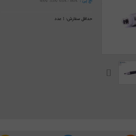
اچ پی :
49A/ 53A/ 05A / 80A
حداقل سفارش:
1
عدد