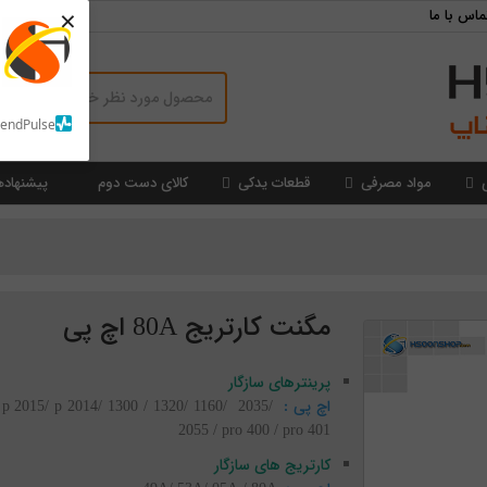
×
ماس با ما
SendPulse
مواد مصرفی
قطعات یدکی
کالای دست دوم
پیشنهاده
مگنت کارتریج 80A اچ پی
پرینترهای سازگار
اچ پی :
p 2015/ p 2014/ 1300 / 1320/ 1160/ 2035/
2055 / pro 400 / pro 401
کارتریج های سازگار