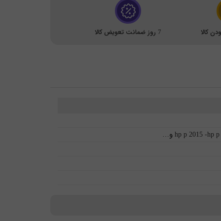
ن کالا
7 روز ضمانت تعویض کالا
hp p 2015 -hp و…