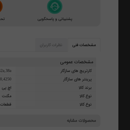
پشتیبانی و پاسخگویی
تحو
مشخصات فنی
نظرات کاربران
مشخصات عمومی
کارتریج های سازگار
42a,38a
پرینتر های سازگار
0,4250
برند کالا
اچ پی
نوع کالا
مگنت
نوع کالا
قطعات ی
محصولات مشابه