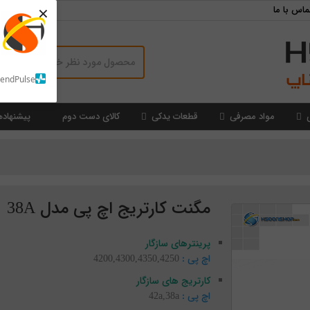
×
ماس با ما
SendPulse
مواد مصرفی
قطعات یدکی
کالای دست دوم
پیشنهاده
مگنت کارتریج اچ پی مدل 38A
پرینترهای سازگار
اچ پی :
4200,4300,4350,4250
کارتریج های سازگار
اچ پی :
42a,38a