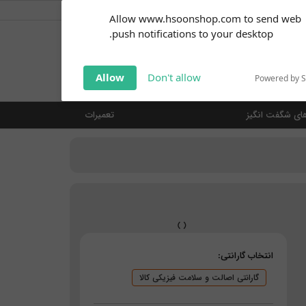
کاربر گرامی
خوش آمدید ... (
ورود | ثبت نام
)
Subscribe to our
Allow www.hsoonshop.com to send web
notifications!
push notifications to your desktop.
Click the bell icon to enable
notifications
جستجو
Allow
Don't allow
Powered by 
ای شگفت انگیز
تعمیرات
انتخاب گارانتی:
گارانتی اصالت و سلامت فیزیکی کالا