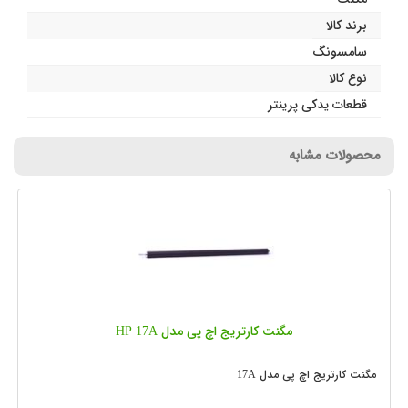
برند کالا
سامسونگ
نوع کالا
قطعات یدکی پرینتر
محصولات مشابه
مگنت کارتریج اچ پی مدل HP 17A
مگنت کارتریج اچ پی مدل 17A