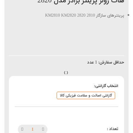
هات رولر پرینتر برادر مدل 2820
پرینترهای سازگار 2810 2820 KM2810 KM2820
حداقل سفارش:
1
عدد
انتخاب گارانتی:
گارانتی اصالت و سلامت فیزیکی کالا