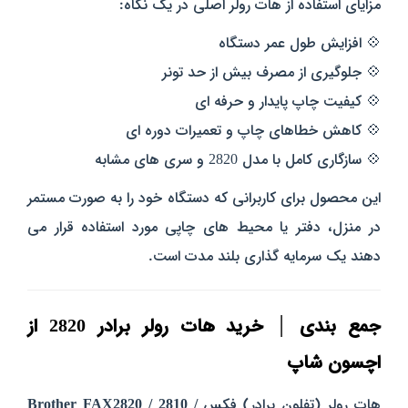
مزایای استفاده از هات رولر اصلی در یک نگاه:
💠 افزایش طول عمر دستگاه
💠 جلوگیری از مصرف بیش از حد تونر
💠 کیفیت چاپ پایدار و حرفه‌ ای
💠 کاهش خطاهای چاپ و تعمیرات دوره‌ ای
💠 سازگاری کامل با مدل 2820 و سری‌ های مشابه
این محصول برای کاربرانی که دستگاه خود را به‌ صورت مستمر
در منزل، دفتر یا محیط‌ های چاپی مورد استفاده قرار می‌
دهند
یک سرمایه‌ گذاری بلند مدت است
.
جمع‌ بندی │ خرید هات رولر برادر 2820 از
اچسون شاپ
هات رولر (تفلون برادر) فکس
Brother FAX2820 / 2810 /