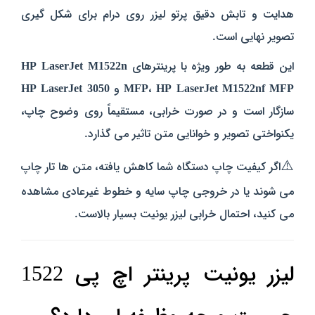
هدایت و تابش دقیق پرتو لیزر روی درام برای شکل‌ گیری
تصویر نهایی است.
این قطعه به طور ویژه با پرینترهای
HP LaserJet M1522n
HP LaserJet M1522nf MFP
،
MFP
و
HP LaserJet 3050
سازگار است و در صورت خرابی، مستقیماً روی وضوح چاپ،
یکنواختی تصویر و خوانایی متن تاثیر می‌ گذارد.
⚠️
اگر کیفیت چاپ دستگاه شما کاهش یافته، متن‌ ها تار چاپ
می‌ شوند یا در خروجی چاپ سایه و خطوط غیرعادی مشاهده
می‌ کنید، احتمال خرابی لیزر یونیت بسیار بالاست.
لیزر یونیت پرینتر اچ پی 1522