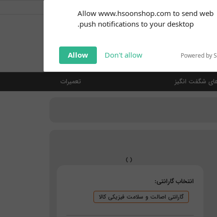
کاربر گرامی
خوش آمدید ... (
ورود | ثبت نام
)
Subscribe to our
Allow www.hsoonshop.com to send web
notifications!
push notifications to your desktop.
Click the bell icon to enable
notifications
جستجو
Allow
Don't allow
Powered by 
ای شگفت انگیز
تعمیرات
انتخاب گارانتی:
گارانتی اصالت و سلامت فیزیکی کالا