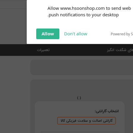
کاربر گرامی
خوش آمدید ... (
ورود | ثبت نام
)
Subscribe to our
Allow www.hsoonshop.com to send web
notifications!
push notifications to your desktop.
Click the bell icon to enable
notifications
جستجو
Allow
Don't allow
Powered by 
ای شگفت انگیز
تعمیرات
انتخاب گارانتی:
گارانتی اصالت و سلامت فیزیکی کالا