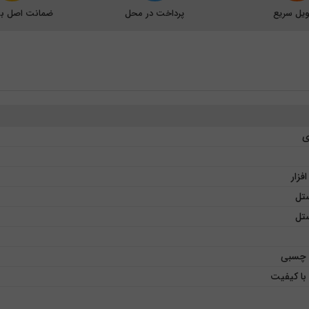
یل سریع
پرداخت در محل
ضمانت اصل بود
ی
فزار
ستل
ستل
 چسبی
 با کیفیت