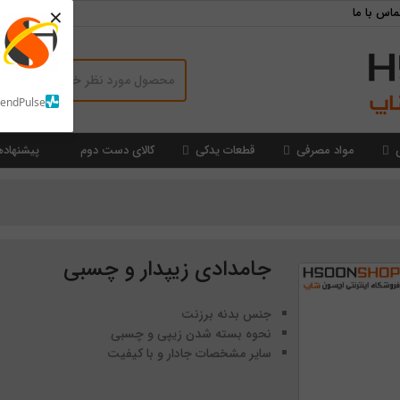
×
ماس با ما
SendPulse
مواد مصرفی
قطعات یدکی
کالای دست دوم
پیشنهاده
جامدادی زیپدار و چسبی
جنس بدنه برزنت
نحوه بسته شدن زیپی و چسبی
سایر مشخصات جادار و با کیفیت