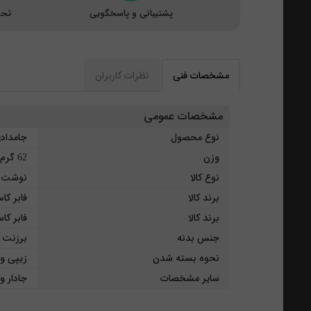
پشتیبانی و پاسخگویی
تحو
مشخصات فنی
نظرات کاربران
مشخصات عمومی
نوع محصول
جامداد
وزن
62 گرم
نوع کالا
نوشت ا
برند کالا
فابر کا
برند کالا
فابر کا
جنس بدنه
برزنت
نحوه بسته شدن
زیپی و
سایر مشخصات
جادار و