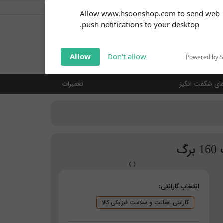
کاربر گرامی
خوش آمدید ... (
ورود | ثبت نام
)
Subscribe to our
Allow www.hsoonshop.com to send web
notifications!
push notifications to your desktop.
Click the bell icon to enable
notifications
جستجو
Allow
Don't allow
Powered by 
ای شگفت انگیز
تعمیرات
گ
انتخاب گارانتی:
گارانتی اصالت و سلامت فیزیکی کالا