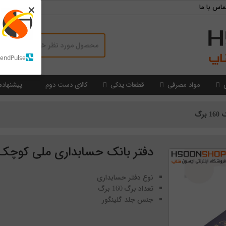
×
ماس با ما
SendPulse
مواد مصرفی
قطعات یدکی
کالای دست دوم
پیشنهاده
رگ
دفتر بانک حسابداری ملی کوچک 160 بر
نوع دفتر حسابداری
تعداد برگ 160 برگ
جنس جلد گلینگور