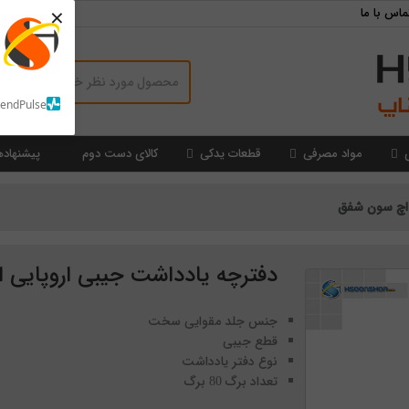
×
ماس با ما
SendPulse
مواد مصرفی
قطعات یدکی
کالای دست دوم
پیشنهاده
 اچ سون شفق
دفترچه یادداشت جیبی اروپایی 
جنس جلد مقوایی سخت
قطع جیبی
نوع دفتر یادداشت
تعداد برگ 80 برگ