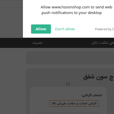
کاربر گرامی
خوش آمدید ... (
ورود | ثبت نام
)
Subscribe to our
Allow www.hsoonshop.com to send web
notifications!
push notifications to your desktop.
Click the bell icon to enable
notifications
جستجو
Allow
Don't allow
Powered by 
ای شگفت انگیز
تعمیرات
اچ سون شفق
انتخاب گارانتی:
گارانتی اصالت و سلامت فیزیکی کالا