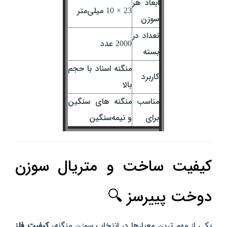
ابعاد هر
23 × 10 میلی‌متر
سوزن
تعداد در
2000 عدد
بسته
منگنه اسناد با حجم
کاربرد
بالا
مناسب
منگنه‌ های سنگین
برای
و نیمه‌سنگین
کیفیت ساخت و متریال سوزن
دوخت پییرسز 🔍
یکی از مهم‌ ترین معیارها در انتخاب سوزن منگنه،
کیفیت فلز