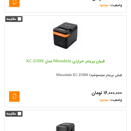
موجود
فیش پرینتر حرارتی Mitsushida مدل KC-D300I
فیش پرینتر میتسوشیدا Mitsushida KC-D300I
۱۶,۰۰۰,۰۰۰
تومان
موجود